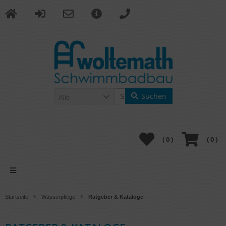
Suchen
Alle
(
0
)
(
0
)
Startseite
Wasserpflege
Ratgeber & Kataloge