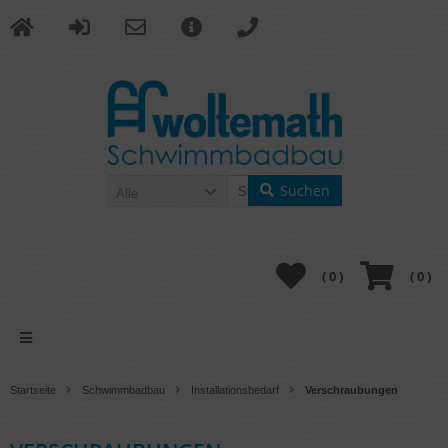
Suchen
Alle
(
0
)
(
0
)
Startseite
Schwimmbadbau
Installationsbedarf
Verschraubungen