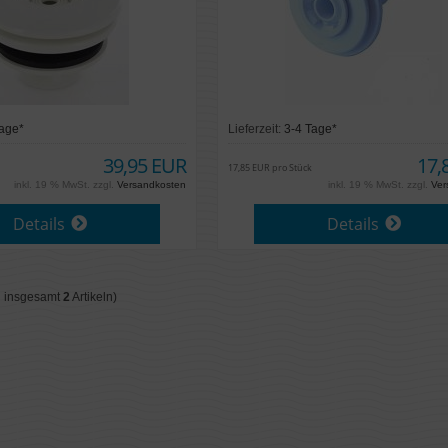
Tage*
Lieferzeit:
3-4 Tage*
39,95 EUR
17,
17,85 EUR pro Stück
inkl. 19 % MwSt. zzgl.
Versandkosten
inkl. 19 % MwSt. zzgl.
Ver
Details
Details
 insgesamt
2
Artikeln)