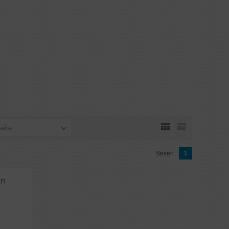
Seite
Seiten:
1
en