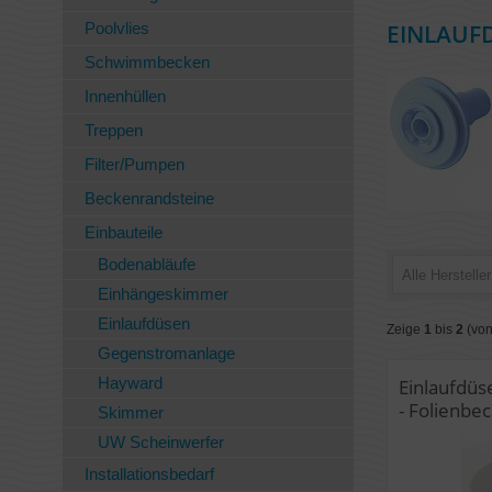
Poolvlies
EINLAUF
Schwimmbecken
Innenhüllen
Treppen
Filter/Pumpen
Beckenrandsteine
Einbauteile
Bodenabläufe
Alle Hersteller
Einhängeskimmer
Einlaufdüsen
Zeige
1
bis
2
(von
Gegenstromanlage
Hayward
Einlaufdüse
- Folienbe
Skimmer
UW Scheinwerfer
Installationsbedarf