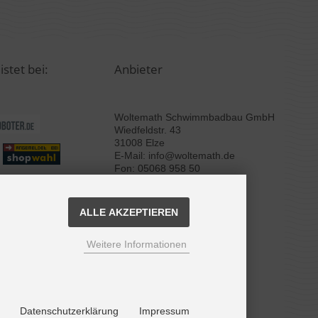
istet bei:
Anbieter
Woltemath Schwimmbadbau GmbH
Wiedfeldstr. 43
31008 Elze
E-Mail: info@woltemath.de
Fon: 05068 958 50
ALLE AKZEPTIEREN
Weitere Informationen
Datenschutzerklärung
Impressum