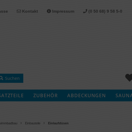
sse
Kontakt
Impressum
(0 50 68) 9 58 5-0
Suchen
SATZTEILE
ZUBEHÖR
ABDECKUNGEN
SAUN
wimmbadbau
Einbauteile
Einlaufdüsen