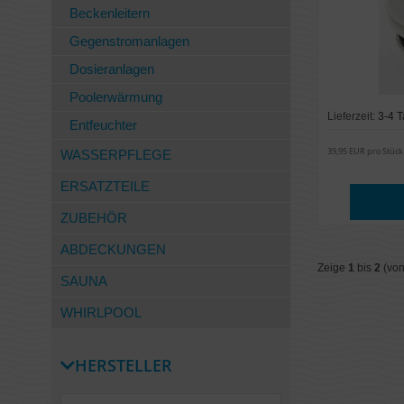
Beckenleitern
Gegenstromanlagen
Dosieranlagen
Poolerwärmung
Lieferzeit:
3-4 
Entfeuchter
39,95 EUR pro Stück
WASSERPFLEGE
ERSATZTEILE
ZUBEHÖR
ABDECKUNGEN
Zeige
1
bis
2
(von
SAUNA
WHIRLPOOL
HERSTELLER