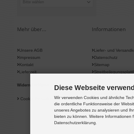
Bitte wählen
Mehr über...
Informationen
Unsere AGB
Liefer- und Versandk
Impressum
Datenschutz
Kontakt
Sitemap
Lieferzeit
Streitbeilegungsplatt
Widerrufsrecht
Widerruf erklären
Lieferzeit
Diese Webseite verwend
Bankverbindung
Wir verwenden Cookies und ähnliche Techn
Cookie Einstellungen
die ordentliche Funktionsweise der Websi
unseres Angebotes zu analysieren und Ihn
bieten zu können. Weitere Informationen f
Datenschutzerklärung.