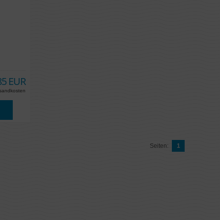
85 EUR
sandkosten
Seiten:
1