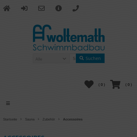
Suchen
Alle
(
0
)
(
0
)
Startseite
Sauna
Zubehör
Accessoires