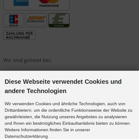
Wir sind gelistet bei:
Diese Webseite verwendet Cookies und
andere Technologien
Wir verwenden Cookies und ähnliche Technologien, auch von
Anbieter
Drittanbietern, um die ordentliche Funktionsweise der Website zu
gewährleisten, die Nutzung unseres Angebotes zu analysieren
und Ihnen ein bestmögliches Einkaufserlebnis bieten zu können.
Woltemath Schwimmbadbau GmbH
Weitere Informationen finden Sie in unserer
Wiedfeldstr. 43
Datenschutzerklärung.