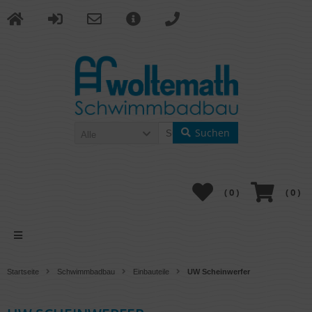
Suchen
Alle
(
0
)
(
0
)
Startseite
Schwimmbadbau
Einbauteile
UW Scheinwerfer