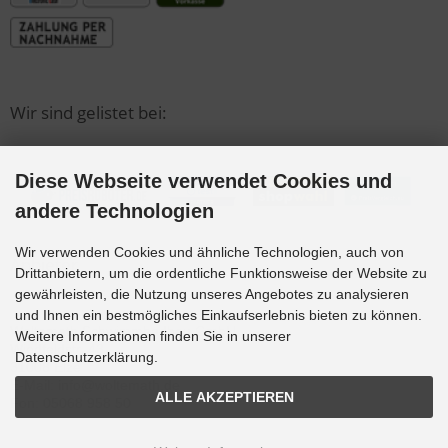
Wir sind gelistet bei:
Diese Webseite verwendet Cookies und
andere Technologien
Wir verwenden Cookies und ähnliche Technologien, auch von
Anbieter
Drittanbietern, um die ordentliche Funktionsweise der Website zu
gewährleisten, die Nutzung unseres Angebotes zu analysieren
und Ihnen ein bestmögliches Einkaufserlebnis bieten zu können.
Woltemath Schwimmbadbau GmbH
Weitere Informationen finden Sie in unserer
Wiedfeldstr. 43
Datenschutzerklärung.
31008 Elze
E-Mail: info@woltemath.de
ALLE AKZEPTIEREN
Fon: 05068 958 50